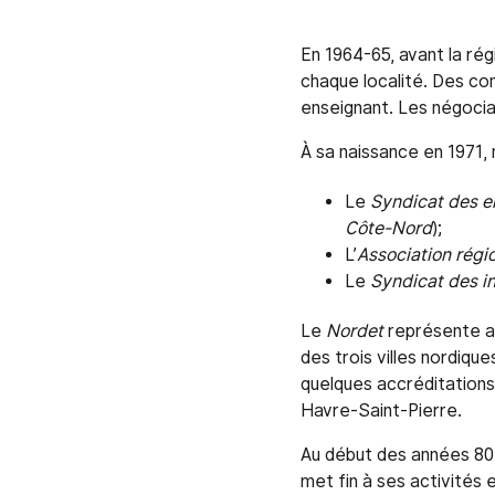
En 1964-65, avant la rég
chaque localité. Des con
enseignant. Les négocia
À sa naissance en 1971,
Le
Syndicat des e
Côte-Nord
);
L’
Association régi
Le
Syndicat des in
Le
Nordet
représente a
des trois villes nordiqu
quelques accréditations
Havre-Saint-Pierre.
Au début des années 80
met fin à ses activités