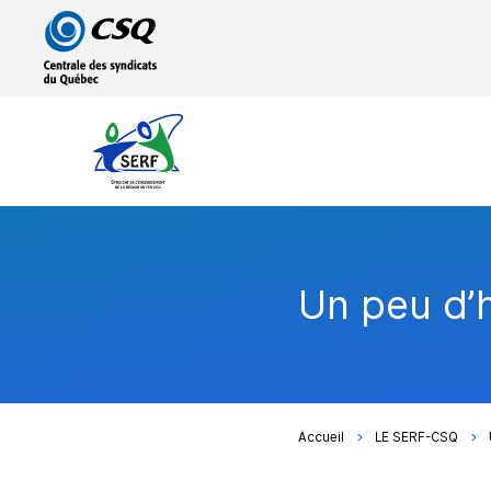
Passer
Passer
au
au
menu
contenu
principal
Un peu d’h
Accueil
LE SERF-CSQ