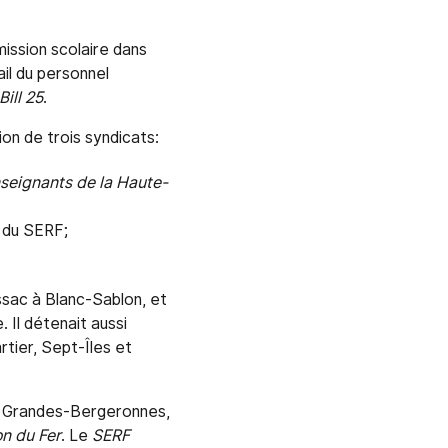
mission scolaire dans
ail du personnel
Bill 25
.
usion de trois syndicats:
seignants de la Haute-
l du SERF;
ssac à Blanc-Sablon, et
 Il détenait aussi
tier, Sept-Îles et
à Grandes-Bergeronnes,
on du Fer
. Le
SERF