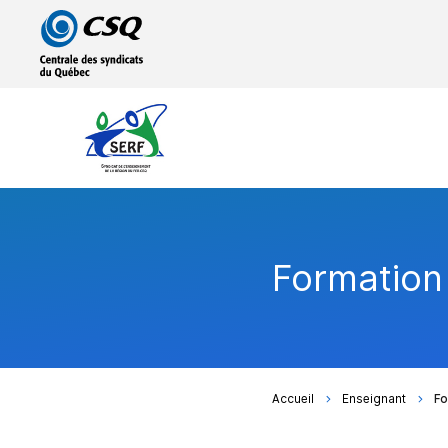
Passer
Passer
au
au
menu
contenu
principal
Formation 
Accueil
Enseignant
Fo