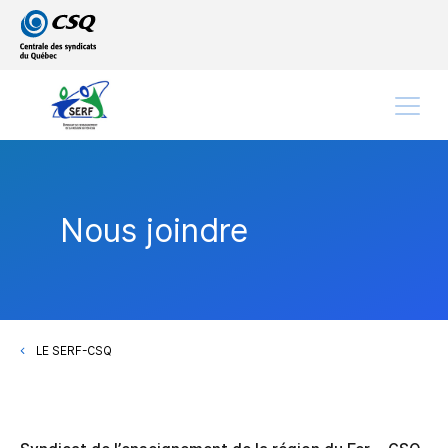
Passer
Passer
au
au
menu
contenu
principal
Menu
Nous joindre
LE SERF-CSQ