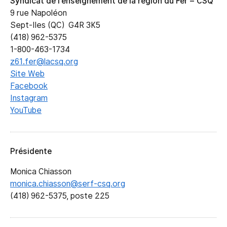
Syndicat de l’enseignement de la région du Fer – CSQ
9 rue Napoléon
Sept-Iles (QC) G4R 3K5
(418) 962-5375
1-800-463-1734
z61.fer@lacsq.org
Site Web
Facebook
Instagram
YouTube
Présidente
Monica Chiasson
monica.chiasson@serf-csq.org
(418) 962-5375, poste 225