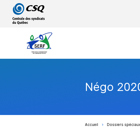
Passer
Passer
au
au
menu
contenu
principal
Négo 2020
Accueil
Dossiers spéciau